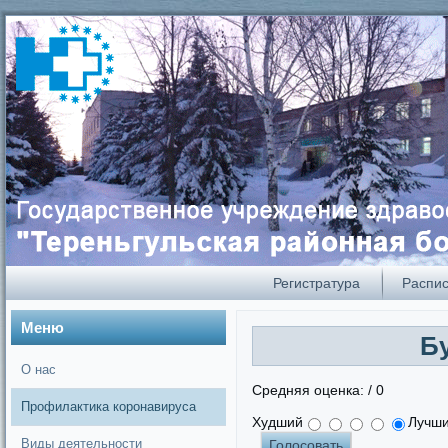
А
А
Размер:
А
Кернинг:
Цвет:
А
А
А
А
А
Регистратура
Распи
Меню
Б
О нас
Средняя оценка:
/ 0
Профилактика коронавируса
Худший
Лучш
Виды деятельности