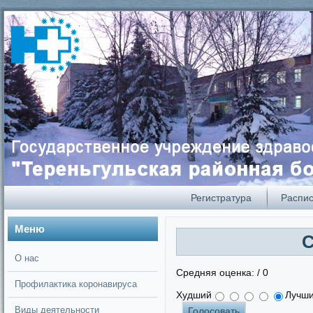
А
А
Размер:
А
Кернинг:
Цвет:
А
А
А
А
А
Регистратура
Распи
Меню
С
О нас
Средняя оценка:
/ 0
Профилактика коронавируса
Худший
Лучш
Виды деятельности