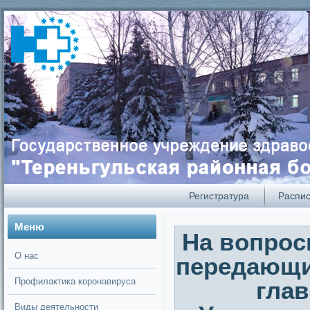
А
А
Размер:
А
Кернинг:
Цвет:
А
А
А
А
А
Регистратура
Распи
Меню
На вопрос
О нас
передающи
Профилактика коронавируса
гла
Виды деятельности