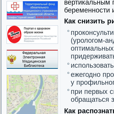
вертикальным п
беременности и
Как снизить р
проконсульти
(урологом-ан
оптимальных
придерживать
использовать
ежегодно пр
у профильног
при первых 
обращаться з
Как распозна