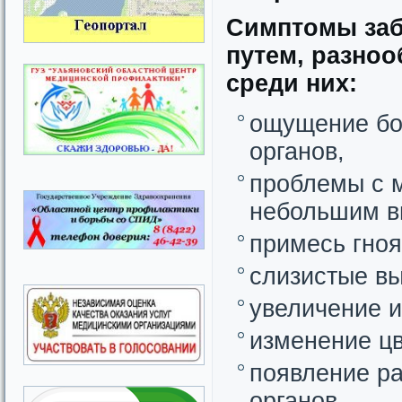
Симптомы заб
путем, разно
среди них:
ощущение бол
органов,
проблемы с м
небольшим в
примесь гноя
слизистые в
увеличение и
изменение цв
появление ра
органов,