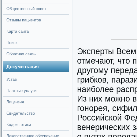
Общественный совет
Отзывы пациентов
Карта сайта
Поиск
Эксперты Всем
Обратная связь
отмечают, что 
Документация
другому переда
грибков, параз
Устав
наиболее расп
Платные услуги
Из них можно 
Лицензия
гонорея, сифил
Свидетельство
Российской Фе
Кодекс этики
венерических 
о путях переда
Лекарственное обеспечение