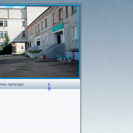
ема проезда
А
А