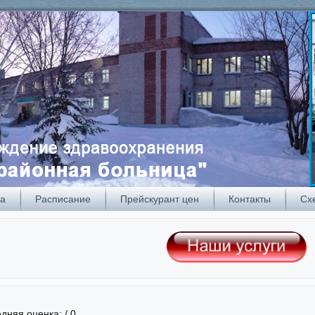
ра
Расписание
Прейскурант цен
Контакты
Сх
дняя оценка:
/ 0